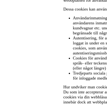
webbplatsen för använda
Dessa cookies kan använ
Användarinmatning (
användarens inmatni
kundvagnar etc. und
begränsade till någr
Autentisering, för a
loggat in under en 
cookies, som använd
autentiseringsmissb
Cookies för använda
språk- eller teckens
(eller något längre)
Tredjeparts sociala
för inloggade medle
Hur undviker man cooki
Du som inte accepterar 
cookies via din webbläsar
innebär dock att webbplat