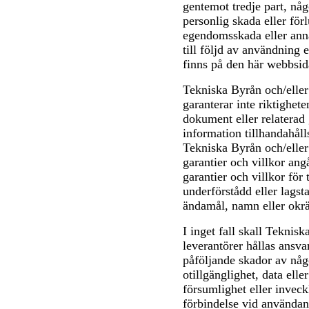
gentemot tredje part, någ
personlig skada eller förlu
egendomsskada eller anna
till följd av användning e
finns på den här webbsid
Tekniska Byrån och/eller
garanterar inte riktighet
dokument eller relaterad
information tillhandahåll
Tekniska Byrån och/eller 
garantier och villkor an
garantier och villkor för 
underförstådd eller lagsta
ändamål, namn eller okr
I inget fall skall Teknis
leverantörer hållas ansvar
påföljande skador av någ
otillgänglighet, data elle
försumlighet eller inve
förbindelse vid användand