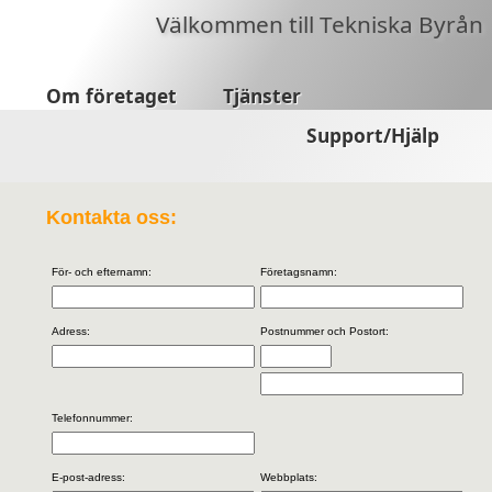
Välkommen till Tekniska Byrån
Om företaget
Tjänster
Support/Hjälp
Kontakta oss:
För- och efter
namn:
Företagsnamn:
Adress:
Postnummer och Postort:
Telefonnummer:
E-post-adress:
Webbplats: