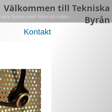
Välkommen till Tekniska
marta System med fokus på miljön -
Byrån
Kontakt