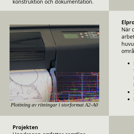
konstruktion och dokumentation.
Elpr
När d
arbe
huvu
områ
Plottning av ritningar i storformat A2-A0
Projekten