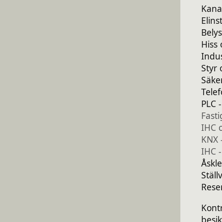
Kanal
Elins
Belys
Hiss 
Indu
Styr
Säke
Telef
PLC 
Fast
IHC 
KNX 
IHC 
Åskl
Ställ
Rese
Kontr
besi