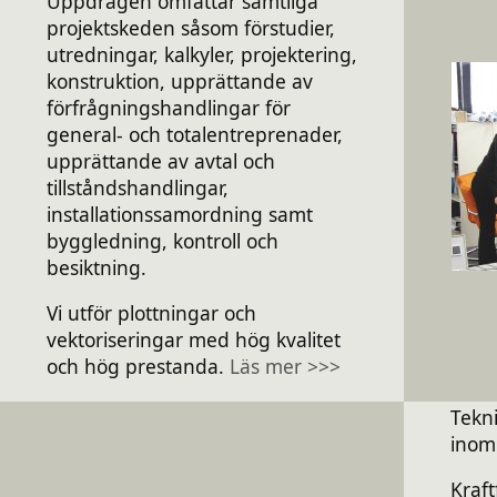
Uppdragen omfattar samtliga
projektskeden såsom förstudier,
utredningar, kalkyler, projektering,
konstruktion, upprättande av
förfrågningshandlingar för
general- och totalentreprenader,
upprättande av avtal och
tillståndshandlingar,
installationssamordning samt
byggledning, kontroll och
besiktning.
Vi utför plottningar och
vektoriseringar med hög kvalitet
och hög prestanda.
Läs mer >>>
Tekn
inom
Kraft