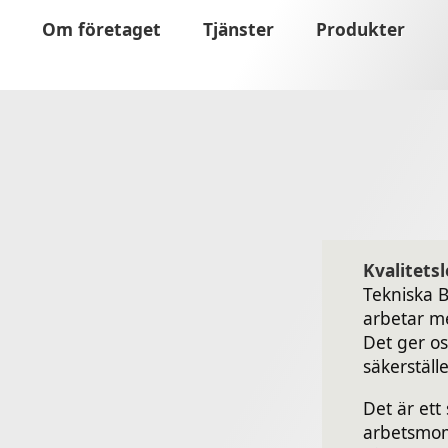
Om företaget
Tjänster
Produkter
Kvalitets
Tekniska B
arbetar me
Det ger o
säkerställ
Det är ett 
arbetsmome