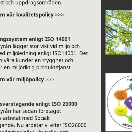
ekt och uppdragsområden.
m vår kvalitetspolicy
>>>
ingssystem enligt ISO 14001
yrån lägger stor vikt vid miljö och
ed miljöledning enligt ISO14001. Det
ch våra kunder en trygghet och
r en miljöriktig produkt/tjänst.
m vår miljöpolicy
>>>
nsvarstagande enligt ISO 26000
Byrån har sedan företaget
 arbetat med Socialt
gande. Nu arbetar vi efter ISO26000
redovisas här i vår policy och