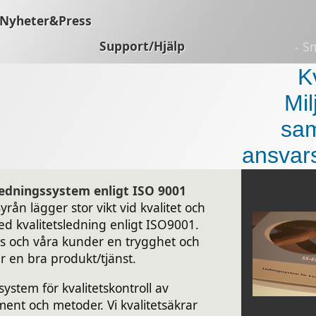
Nyheter&Press
Support/Hjälp
- S
K
Mil
sam
ansvar
ledningssystem enligt ISO 9001
yrån lägger stor vikt vid kvalitet och
d kvalitetsledning enligt ISO9001.
ss och våra kunder en trygghet och
er en bra produkt/tjänst.
system för kvalitetskontroll av
nt och metoder. Vi kvalitetsäkrar