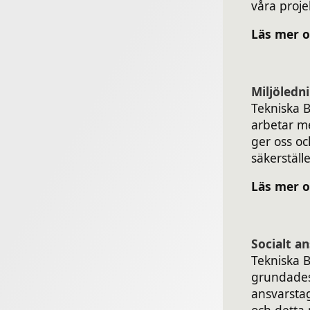
våra proj
Läs mer o
Miljöledn
Tekniska B
arbetar m
ger oss o
säkerställe
Läs mer o
Socialt a
Tekniska 
grundades
ansvarsta
och detta 