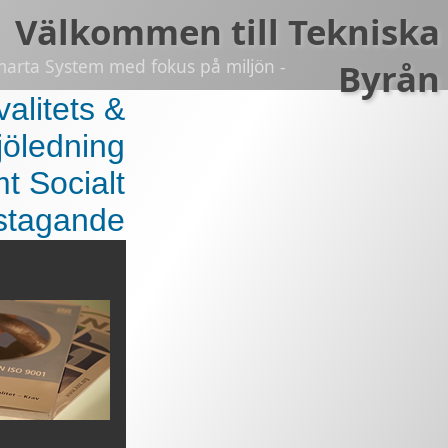
Välkommen till Tekniska
marta System med fokus på miljön -
Byrån
valitets &
jöledning
t Socialt
stagande