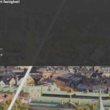
t fastighet!
...
s"