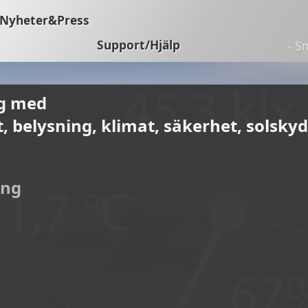
Nyheter&Press
Support/Hjälp
- S
ig med
t, belysning, klimat, säkerhet, solsk
ing