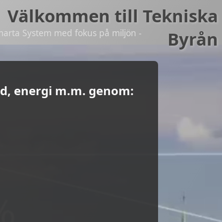
Välkommen till Tekniska
marta System med fokus på miljön -
Byrån
ydd, energi m.m. genom: