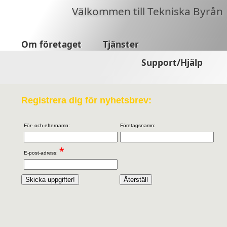
Välkommen till Tekniska Byrån
Om företaget
Tjänster
Support/Hjälp
Registrera dig för nyhetsbrev:
För- och efter
namn:
Företagsnamn:
*
E-post-adress: