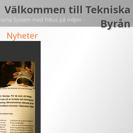
Välkommen till Tekniska
marta System med fokus på miljön -
Byrån
Nyheter