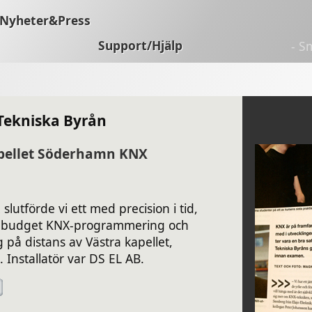
Nyheter&Press
Support/Hjälp
- S
Tekniska Byrån
pellet Söderhamn KNX
lutförde vi ett med precision i tid,
ch budget KNX-programmering och
g på distans av Västra kapellet,
Installatör var DS EL AB.