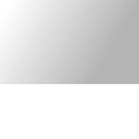
Kontakt
Legal information
Bred elkonsult med
©Tekniska Byrån
fokus på