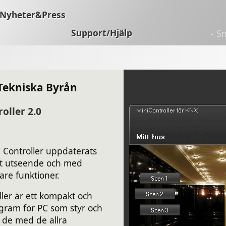
Nyheter&Press
Support/Hjälp
- S
Tekniska Byrån
oller 2.0
 Controller uppdaterats
tt utseende och med
re funktioner.
ller är ett kompakt och
gram för PC som styr och
r de med de allra