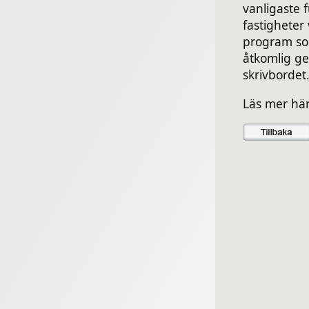
vanligaste 
fastigheter 
program so
åtkomlig g
skrivbordet
Läs mer hä