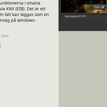
funktionerna i smarta
via KNX (EIB). Det är ett
m lätt kan läggas som en
enväg på windows-
.
r
>>>