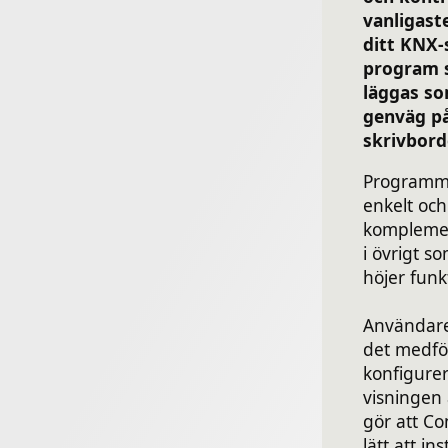
vanligast
ditt KNX-
program 
läggas so
genväg p
skrivbord
Programmet
enkelt och
komplemen
i övrigt s
höjer funk
Användare
det medföl
konfigure
visningen
gör att Co
lätt att i