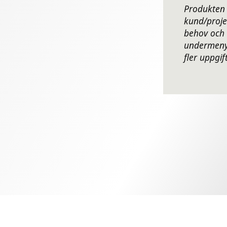
Produkten
kund/proje
behov och
undermenye
fler uppgif