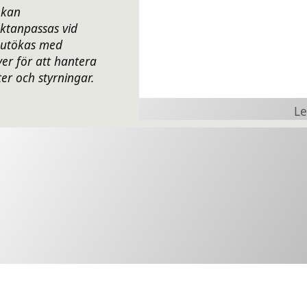
 kan
ktanpassas vid
 utökas med
r för att hantera
ter och styrningar.
Le