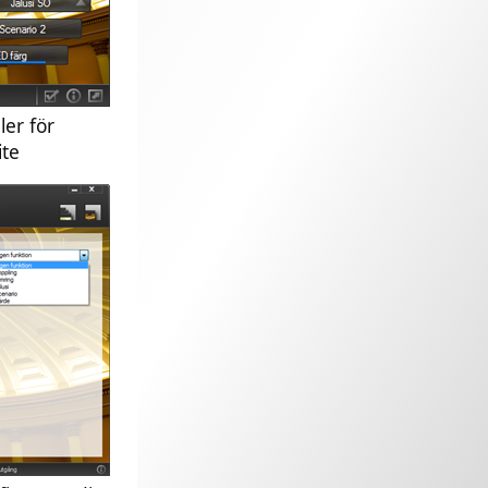
er för
ite