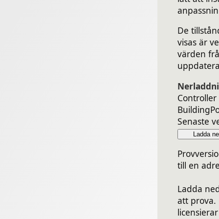
anpassnin
De tillstå
visas är ve
värden frå
uppdatera
Nerladdn
Controller
BuildingPo
Senaste ve
Ladda ne
Provversi
till en adr
Ladda ned
att prova.
licensier