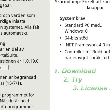
Skärmdump: Enkelt att kon
gsbar.
knappar
nd och värden som
Systemkrav
rkliga inlästa
•
Standard PC med...
n systemet. Alla fält
Windows10
s automatiskt.
•
64-bits stöd
ing
•
.NET Framework 4.0 ins
 är en del av
•
Controller för Building
rtalSuite.
har inbyggt språkstöd
rsionen är 1.0.19.0
r
onen är begränsad
ess (15/7/1).
 programmet för
 När du är nöjd
ar du programmet