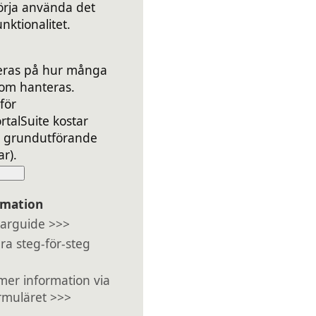
örja använda det
nktionalitet.
seras på hur många
om hanteras.
för
rtalSuite kostar
i grundutförande
r).
rmation
arguide >>>
era steg-för-steg
 mer information via
rmuläret >>>