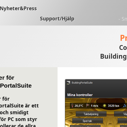
Nyheter&Press
Support/Hjälp
- S
P
Co
Building
er för
PortalSuite
 för
ortalSuite är ett
och smidigt
ör PC som styr
llerar de allra