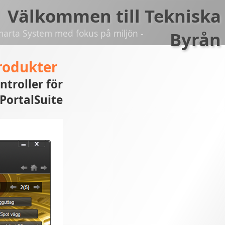
Välkommen till Tekniska
marta System med fokus på miljön -
Byrån
rodukter
ntroller för
PortalSuite