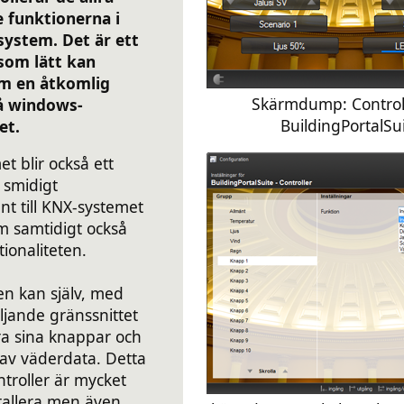
e funktionerna i
system. Det är ett
som lätt kan
m en åtkomlig
Skärmdump: Controll
å windows-
BuildingPortalSu
et.
 blir också ett
 smidigt
t till KNX-systemet
om samtidigt också
tionaliteten.
n kan själv, med
jande gränssnittet
ra sina knappar och
 av väderdata. Detta
ntroller är mycket
nstallera men även