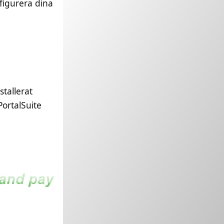
figurera dina
tallerat
PortalSuite