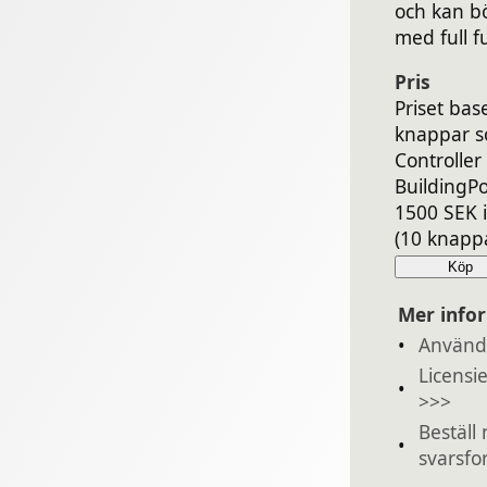
och kan b
med full fu
Pris
Priset ba
knappar s
Controller 
BuildingPo
1500 SEK 
(10 knappa
Köp
Mer info
•
Använd
Licensi
•
>>>
Beställ
•
svarsfo