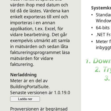
värden ihop med datum och
Systemk
tid då de lästes. Värdena kan
•
Standa
enkelt exporteras till xml och
Windo
importeras i en annan
•
64-bits
applikation, t.ex. Excel, för
•
.NET Fr
vidare bearbetning. Det går
exempelvis utmärkt att samla
•
Meter f
in mätvärden och sedan låta
inbyggt
faktureringsprogrammet läsa
mätvärden för vidare
fakturering.
Nerladdning
Meter är en del av
BuildingPortalSuite.
Senaste versionen är 1.0.19.0
Ladda ner
Provversionen är begränsad