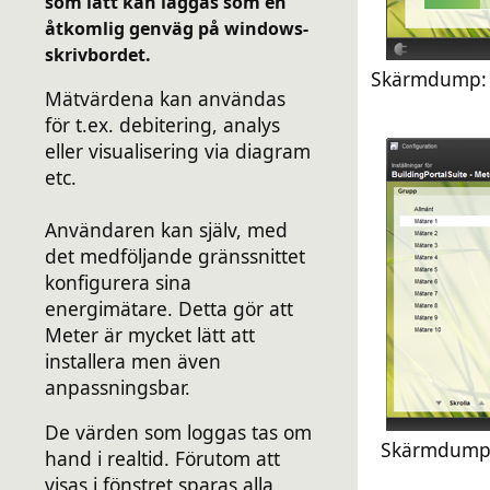
som lätt kan läggas som en
åtkomlig genväg på windows-
skrivbordet.
Skärmdump: M
Mätvärdena kan användas
för t.ex. debitering, analys
eller visualisering via diagram
etc.
Användaren kan själv, med
det medföljande gränssnittet
konfigurera sina
energimätare. Detta gör att
Meter är mycket lätt att
installera men även
anpassningsbar.
De värden som loggas tas om
Skärmdump: 
hand i realtid. Förutom att
visas i fönstret sparas alla