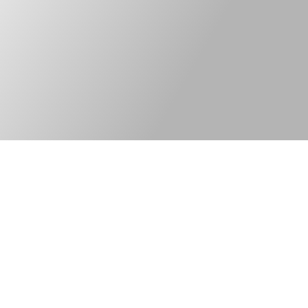
Kontakt
Legal information
Bred elkonsult med
©Tekniska Byrån
fokus på
web version:
ny elteknik och
PhoenixThreeZero
innovativa lösningar