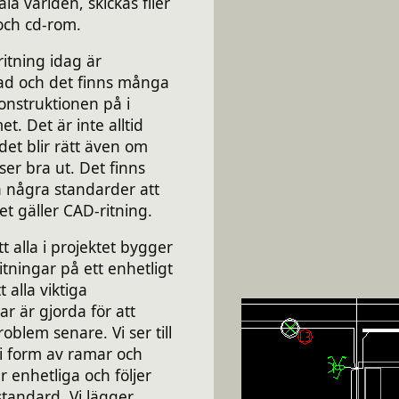
ala världen, skickas filer
och cd-rom.
ritning idag är
ad och det finns många
konstruktionen på i
. Det är inte alltid
 det blir rätt även om
 ser bra ut. Det finns
å några standarder att
det gäller CAD-ritning.
 att alla i projektet bygger
itningar på ett enhetligt
t alla viktiga
ar är gjorda för att
oblem senare. Vi ser till
 i form av ramar och
r enhetliga och följer
 standard. Vi lägger