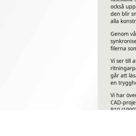
också upp 
den blir s
alla konstr
Genom vår
synkronise
filerna so
Vi ser till
ritningar
går att läs
en tryggh
Vi har öve
CAD-proje
R10 (1990)
version..