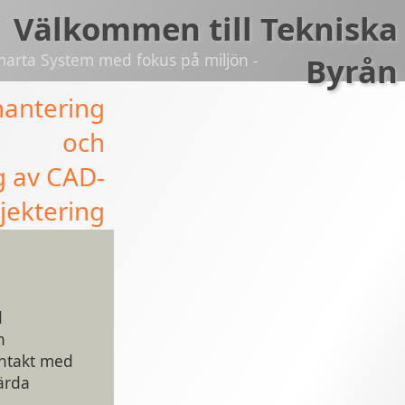
Välkommen till Tekniska
marta System med fokus på miljön -
Byrån
hantering
och
 av CAD-
jektering
d
h
ntakt med
ärda