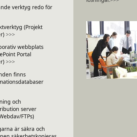
jande verktyg redo för
ktverktyg (Projekt
er)
>>>
borativ webbplats
ePoint Portal
er)
>>>
nden finns
rmationsdatabaser
lning och
stribution server
/Webdav/FTPs)
garna är säkra och
onen säkerhetskopieras