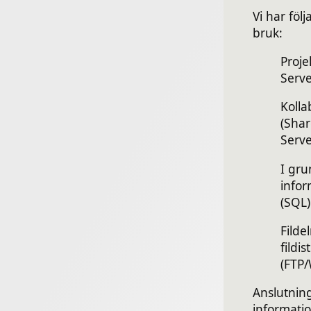
Vi har föl
bruk:
Proje
Serv
Kolla
(Shar
Serv
I gru
info
(SQL)
Filde
fildi
(FTP
Anslutnin
informati