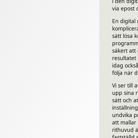
i den digit
via epost 
En digital 
komplicer
sätt lösa 
programmet
säkert att
resultatet
idag ocks
följa när 
Vi ser till
upp sina r
sätt och at
inställning
undvika pr
att mallar
rithuvud ä
fastställd