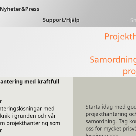
Nyheter&Press
Support/Hjälp
- S
Projekt
Samordning
pro
antering med kraftfull
r
Starta idag med go
nteringslösningar med
projekthantering oc
knik i grunden och vår
samordning. Tag ko
m projekthantering som
oss för mycket prisv
r.
lösningar.
>>>