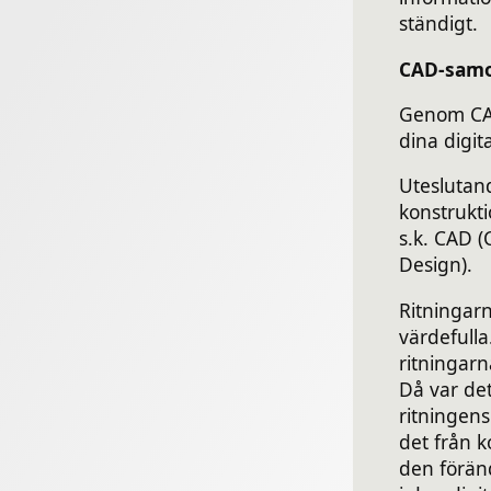
ständigt.
CAD-samo
Genom CAD
dina digi
Uteslutand
konstrukt
s.k. CAD 
Design).
Ritningarna
värdefulla
ritningarn
Då var det
ritningens
det från 
den förän