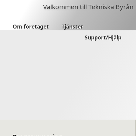
Välkommen till Tekniska Byrån
Om företaget
Tjänster
Support/Hjälp